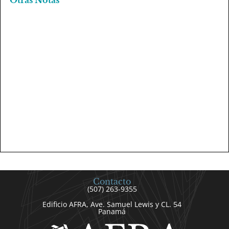
Contacto
(507) 263-9355
Edificio AFRA, Ave. Samuel Lewis y CL. 54
Panamá