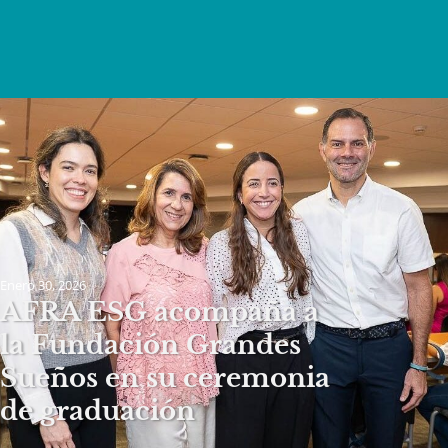
Enero 30, 2026
AFRA ESG acompaña a
la Fundación Grandes
Sueños en su ceremonia
de graduación